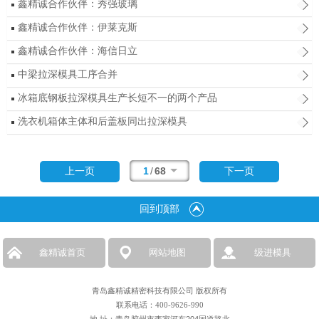
鑫精诚合作伙伴：秀强玻璃
鑫精诚合作伙伴：伊莱克斯
鑫精诚合作伙伴：海信日立
中梁拉深模具工序合并
冰箱底钢板拉深模具生产长短不一的两个产品
洗衣机箱体主体和后盖板同出拉深模具
1
/
68
上一页
下一页
回到顶部
鑫精诚首页
网站地图
级进模具
青岛鑫精诚精密科技有限公司 版权所有
联系电话：400-9626-990