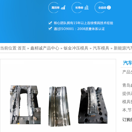
当前位置:
首页
»
鑫精诚产品中心
»
钣金冲压模具
»
汽车模具
»
新能源汽
汽
产品
青岛
提供
模具
本,
订购