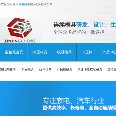
欢迎访问青岛
鑫精诚
精密科技有限公司
连续模具
研发、设计、生
全球众多品牌的一致选择
鑫精诚首页
冲压模具
级进模具
冲压件
产品中
热门关键词：
精密模具
拉伸模具
不锈钢模具
高速冲压连续模具
连续