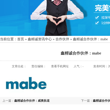
当前位置：
首页
»
鑫精诚资讯中心
»
合作伙伴
»
鑫精诚合作伙伴：mabe
鑫精诚合作伙伴：mabe
文章出处：
责任编辑：
查看手机网址
人气：
-
发表时间：2019
上一篇：
鑫精诚合作伙伴：威奥轨道
下一篇：
鑫精诚合作