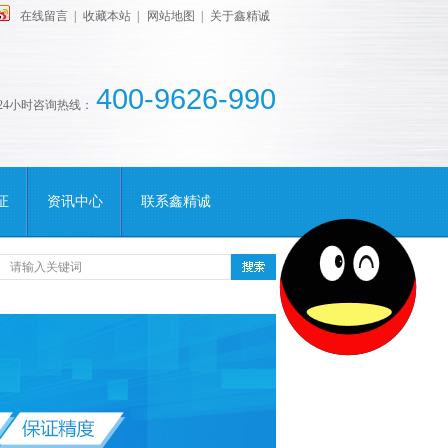
在线留言
|
收藏本站
|
网站地图
|
关于鑫精诚
400-9626-990
24小时咨询热线：
证
资讯中心
联系鑫精诚