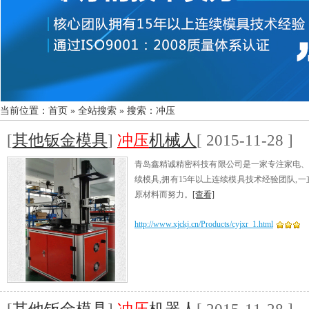
当前位置：
首页
»
全站搜索
» 搜索：冲压
[
其他钣金模具
]
冲压
机械人
[ 2015-11-28 ]
青岛鑫精诚精密科技有限公司是一家专注家电、
续模具,拥有15年以上连续模具技术经验团队,
原材料而努力。
[查看]
http://www.xjckj.cn/Products/cyjxr_1.html