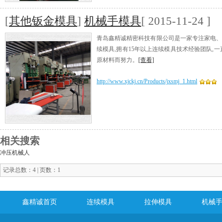
[
其他钣金模具
]
机械手模具
[ 2015-11-24 ]
青岛鑫精诚精密科技有限公司是一家专注家电、
续模具,拥有15年以上连续模具技术经验团队,
原材料而努力。
[查看]
http://www.xjckj.cn/Products/jxsmj_1.html
相关搜索
冲压机械人
记录总数：4 | 页数：1
鑫精诚首页
连续模具
拉伸模具
机械