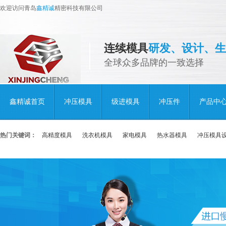
欢迎访问青岛
鑫精诚
精密科技有限公司
连续模具
研发、设计、生
全球众多品牌的一致选择
鑫精诚首页
冲压模具
级进模具
冲压件
产品中
热门关键词：
高精度模具
洗衣机模具
家电模具
热水器模具
冲压模具