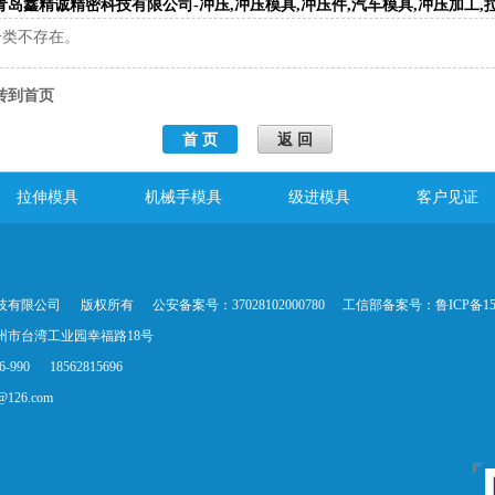
青岛鑫精诚精密科技有限公司-冲压,冲压模具,冲压件,汽车模具,冲压加工
分类不存在。
转到首页
拉伸模具
机械手模具
级进模具
客户见证
技有限公司
版权所有
公安备案号：37028102000780
工信部备案号：
鲁ICP备15
州市台湾工业园幸福路18号
-990
18562815696
c@126.com